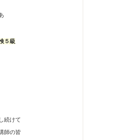
あ
検５級
した。
し続けて
講師の皆